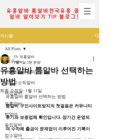
유흥알바 룸알바전국유흥 꿀
알바 알아보기 TIP 블로그!
게시물
All Posts
TV 유흥알바
All Posts
1월 9일
2분 분량
유흥알바 룸알바 선택하는
여성고소득알바가이드
방법
여성고소득알바
최종 수정일:
1월 11일
여성알바
유흥알바 룸알바 선택하는 방법
유흥알바
룸알바 
구인사이트방지의 첫걸음은 커뮤니티 
밤알바
후기와 보증업체 확인입니다. 장기간 운영되
술집알바
며 수차례 출금이 문제없이 이루어진 기록이 
업소알바