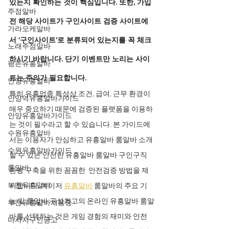
있는지 확인하는 것이 핵심입니다. 또한, 가입 
주점알바
전 해당 사이트가 구인사이트 검증 사이트에
가라오케알바
서 ‘구인사이트’로 분류되어 있는지를 꼭 체크
노래주점알바
하시기 바랍니다. 단기 이벤트만 노리는 사이
평촌유흥알바
트는 주의가 필요합니다.
안양유흥알바
특히 유흥업종 특성상 조건, 급여, 근무 환경이 
안양역유흥알바가이드
매우 중요하기 때문에 검증된 플랫폼을 이용하
안양유흥알바가이드
는 것이 필수라고 할 수 있습니다. 본 가이드에
수원유흥알바
서는 이용자가 안심하고 유흥알바 룸알바 소개
수원유흥알바가이드
할 수 있는 안전한 유흥알바 룸알바 구인구직 
룸알바
환경 구축을 위한 꼼꼼한  안전검증 방법을 제
부천유흥알바
시합니다. 메이저 
유흥알바
 룸알바의 주요 기
부천유흥알바채용중
능 및 룸알바 구성최고의 온라인 유흥알바 룸알
바를 선택하는 것은 게임 경험의 재미와 안전
마사지구인공고