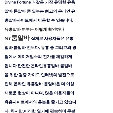
Divine Fortune과 같은 가장 유명한 유흥
알바 룸알바 중 일부는 최고의 온라인 유
흥알바사이트에서 이용할 수 있습니다. 
유흥알바 여부는 어떻게 확인하나
룸알바 
요?
실제로 사용자들은 유흥
알바 룸알바 전보다, 유흥 중 그리고의 경
험에서 메이저업소의 진가를 체감하게 
됩니다.안전한 온라인유흥알바 룸알바
을 위한 검증 가이드 인터넷의 발전으로 
인해 온라인 유흥알바 룸알바은 더 이상 
새로운 현상이 아니며, 많은 이용자들이 
유흥사이트에서의 흥분을 즐기고 있습니
다. 하지만,이러한 열기에 편승하여 무분