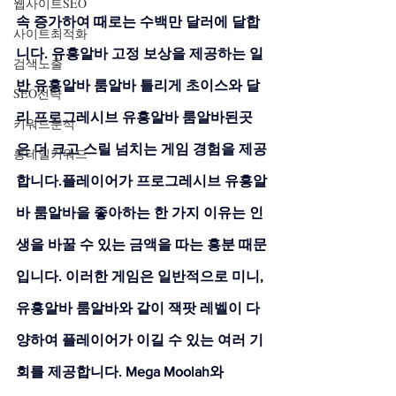
웹사이트SEO
속 증가하여 때로는 수백만 달러에 달합
사이트최적화
니다. 유흥알바 고정 보상을 제공하는 일
검색노출
반 유흥알바 룸알바 틀리게 초이스와 달
SEO전략
리 프로그레시브 유흥알바 룸알바된곳
키워드분석
은 더 크고 스릴 넘치는 게임 경험을 제공
롱테일키워드
합니다.플레이어가 프로그레시브 유흥알
바 룸알바을 좋아하는 한 가지 이유는 인
생을 바꿀 수 있는 금액을 따는 흥분 때문
입니다. 이러한 게임은 일반적으로 미니, 
유흥알바 룸알바와 같이 잭팟 레벨이 다
양하여 플레이어가 이길 수 있는 여러 기
회를 제공합니다. Mega Moolah와 