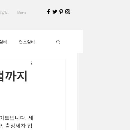
룸알바
More
알바
업소알바
알바가이드
점까지
부천유흥알바채용중
지구인
스웨디시알바
이트입니다. 세
, 출장세차 업