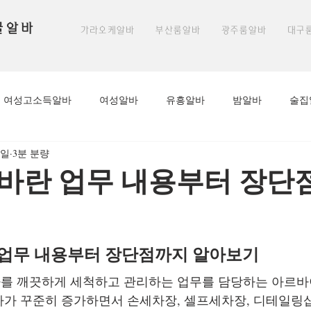
꿀알바
가라오케알바
부산룸알바
광주룸알바
대구
여성고소득알바
여성알바
유흥알바
밤알바
술집
1일
3분 분량
노래주점알바
평촌유흥알바
안양유흥알바
안양역유흥
바란 업무 내용부터 장단
알바
수원유흥알바가이드
룸알바
부천유흥알바
업무 내용부터 장단점까지 알아보기
마사지구인
태국마사지
태국마사지알바
태국마사
를 깨끗하게 세척하고 관리하는 업무를 담당하는 아르바
가 꾸준히 증가하면서 손세차장, 셀프세차장, 디테일링샵