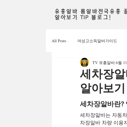
유흥알바 룸알바전국유흥 
알아보기 TIP 블로그!
All Posts
여성고소득알바가이드
TV 유흥알바
6월 1
주점알바
가라오케알바
세차장알
알아보기
안양유흥알바가이드
수원유흥
세차장알바란? 
마사지구인공고
마사지알바
세차장알바는 자동차
차장알바 차량 이용자