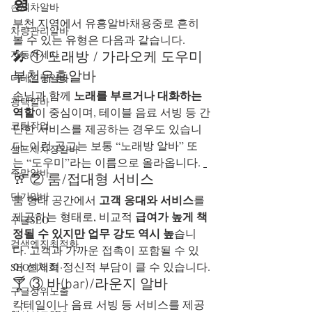
형
손세차알바
부천 지역에서 유흥알바채용중로 흔히 
차량관리알바
볼 수 있는 유형은 다음과 같습니다.
자동차세차
🎤 ① 노래방 / 가라오케 도우미 
부천유흥알바
디테일링알바
노래를 부르거나 대화하는 
손님과 함께 
광택알바
역할
이 중심이며, 테이블 음료 서빙 등 간
코팅작업
단한 서비스를 제공하는 경우도 있습니
다. 이런 공고는 보통 “노래방 알바” 또
셀프세차장알바
는 “도우미”라는 이름으로 올라옵니다. 
주말알바
🥂 ② 룸/접대형 서비스
단기알바
고객 응대와 서비스
룸 형태 공간에서 
를 
급여가 높게 책
제공하는 형태로, 비교적 
구글SEO
정될 수 있지만 업무 강도 역시 높
습니
검색엔진최적화
다. 고객과 가까운 접촉이 포함될 수 있
어 신체적·정신적 부담이 클 수 있습니다.
SEO최적화
🍸 ③ 바(bar)/라운지 알바
구글상위노출
칵테일이나 음료 서빙 등 서비스를 제공