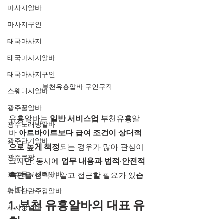
마사지알바
마사지구인
태국마사지
태국마사지알바
태국마사지구인
부천유흥알바 구인구직 
스웨디시알바
광주꿀알바
유흥알바는 
일반 서비스업 
부천유흥알
광주노래방알바
바 
아르바이트보다 급여 조건이 상대적
광주단기알바
으로 높게 책정
되는 경우가 많아 관심이 
광주쿠팡
크지만, 동시에 
업무 내용과 법적·안전적 
광주물류센터알바
측면
을 정확히 알고 접근할 필요가 있습
니다.
평택단란주점알바
1. 부천 유흥알바의 대표 유
세차장알바