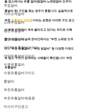
들 업소에서는 
유흥 알바(밤알바·노래방알바 도우미·
주점알바
룸알바 등)
 구인을 찾는 경우가 흔합니다. 실질적으로 
가라오케알바
부천 
유흥알바 채용중
이라는 표현은 이러한 구인 공고
노래주점알바
가 부천 지역에서 계속 올라오고 있다는 의미로 이해
평촌유흥알바
안양유흥알바
할 수 있습니다.실제 온라인에서는 “부천 노래방 도우
안양역유흥알바가이드
미”, “부천 유흥알바”, “부천 밤알바” 등 다양한 키워드
안양유흥알바가이드
로 업소 구인이 검색되는 사례들이 확인됩니다  부천
수원유흥알바
유흥알바
수원유흥알바가이드
룸알바
부천유흥알바
부천유흥알바채용중
마사지구인공고