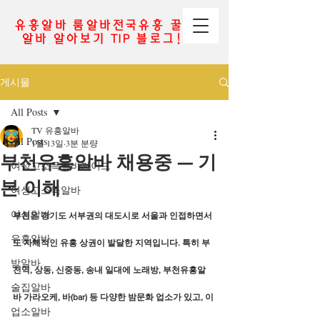
유흥알바 룸알바전국유흥 꿀
알바 알아보기 TIP 블로그!
게시물
All Posts
TV 유흥알바
All Posts
1월 13일
3분 분량
부천유흥알바 채용중 — 기
여성고소득알바가이드
본 이해
여성고소득알바
여성알바
부천은 
경기도 서부권의 대도시
로 서울과 인접하면서
유흥알바
도 자체적인 유흥 상권이 발달한 지역입니다. 특히 
부
밤알바
천역, 상동, 신중동, 송내
 일대에 노래방, 부천유흥알
술집알바
바 가라오케, 바(bar) 등 다양한 밤문화 업소가 있고, 이
업소알바