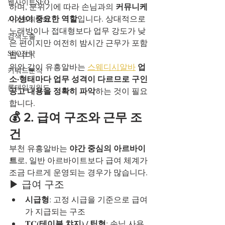
웹사이트SEO
커뮤니케
하며, 분위기에 따라 손님과의 
이션이 중요한 역할
입니다. 상대적으로 
사이트최적화
노래방이나 접대형보다 업무 강도가 낮
검색노출
은 편이지만 여전히 밤시간 근무가 포함
SEO전략
됩니다.
업
위와 같이 유흥알바는 
스웨디시알바
키워드분석
소·형태마다 업무 성격이 다르므로 구인 
롱테일키워드
공고 내용을 정확히 파악
하는 것이 필요
합니다.
💰 2. 급여 구조와 근무 조
건
야간 중심의 아르바이
부천 유흥알바는 
트
로, 일반 아르바이트보다 급여 체계가 
조금 다르게 운영되는 경우가 많습니다.
▶ 급여 구조
시급형
: 고정 시급을 기준으로 급여
가 지급되는 구조
TC(테이블 챠지) / 팁형
: 손님 사용 