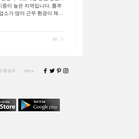
비중이 높은 지역입니다. 룸주
열 업소가 많아 근무 환경이 체계
편입니다. 평촌유흥알바 손님층
가 주를 이루며, 차분한 대화와
기본적인 이미지 관리와 출근
가 많지만, 그만큼 수입 안정
 40만~80만 원 선이며, 주말
추가 수익도 기대할 수 있습니
 원하는 분들에게 적합한 지역
주룸알바
More
 안양이라도 안양역, 범계, 평촌
평촌유흥알바 구조가 뚜렷하게
 목표에 맞는 지역 선택이 중
요합니다. 이 가이드는 안양유흥알바 수요가