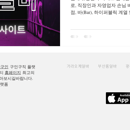
로, 직장인과 자영업자 손님 
점, 바(Bar), 하이퍼블릭 계
적이고 단가가 비교적 높은 
광주단기알바
광주쿠팡
은 30~50대 직장인과 사업가
분위기 조성이 중요합니다. 
복장에 대한 기준이 있는 업소
성이 높습니다.하루 평균 수입은
이나 단골 손님이 있을 경우 
다. 장기 근무와 고정 수입을
방구인
구인구직 플랫
가라오케알바
부산룸알바
광
입니다. 안양 유흥알바를 선택할 때 가장 중요한 요소는 지
티
홈페이지
최고의
역 상권의 특성 입니다. 같은
아보시길바랍니다.
은 손님층·업종 구성·수입 
플랫폼
다르기 때문에 본인의 성향과