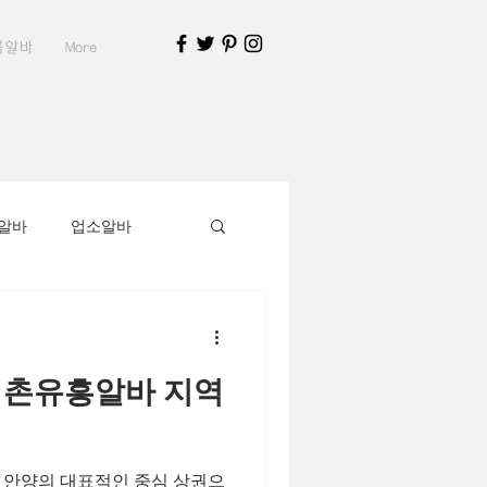
룸알바
More
알바
업소알바
알바가이드
· 평촌유흥알바 지역
부천유흥알바채용중
 안양의 대표적인 중심 상권으
지구인
스웨디시알바