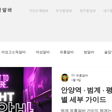
꿀알바
가라오케알바
부산룸알바
광주룸알바
대구
여성고소득알바
여성알바
유흥알바
밤알바
술집
노래주점알바
평촌유흥알바
안양유흥알바
안양역유흥
TV 유흥알바
1월 9일
안양역 · 범계 
알바
수원유흥알바가이드
룸알바
부천유흥알바
별 세부 가이드
범계 유흥알바 가이드 범계는
마사지구인
태국마사지
태국마사지알바
태국마사