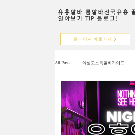
유흥알바 룸알바전국유흥 
알아보기 TIP 블로그!
홈페이지 바로가기
All Posts
여성고소득알바가이드
주점알바
가라오케알바
안양유흥알바가이드
수원유흥
마사지구인공고
마사지알바