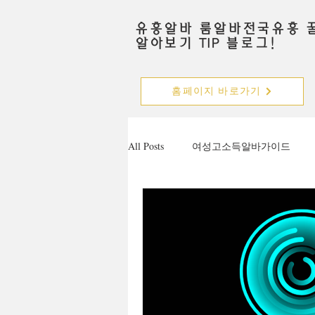
유흥알바 룸알바전국유흥 
알아보기 TIP 블로그!
홈페이지 바로가기
All Posts
여성고소득알바가이드
주점알바
가라오케알바
안양유흥알바가이드
수원유흥
마사지구인공고
마사지알바