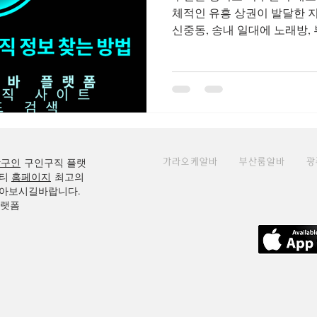
체적인 유흥 상권이 발달한 지
신중동, 송내 일대에 노래방, 부천유흥알바 가라오케, 바
(bar) 등 다양한 밤문화 업
광주단기알바
광주쿠팡
알바(밤알바·노래방알바 도우미·룸알바 
우가 흔합니다. 실질적으로 
표현은 이러한 구인 공고가 
있다는 의미로 이해할 수 있
천 노래방 도우미”, “부천 유
한 키워드로 업소 구인이 검색
방구인
구인구직 플랫
가라오케알바
부산룸알바
광
천유흥알바 부천유흥알바 구
티
홈페이지
최고의
스업 부천유흥알바 아르바이
아보시길바랍니다.
로 높게 책정 되는 경우가 많
플랫폼
내용과 법적·안전적 측면 을 
습니다. 1. 부천 유흥알바의 