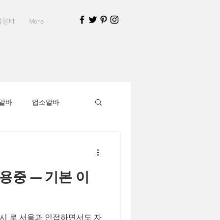
룸알바
More
알바
업소알바
알바가이드
중 — 기본 이
부천유흥알바채용중
시 로 서울과 인접하면서도 자
지구인
스웨디시알바