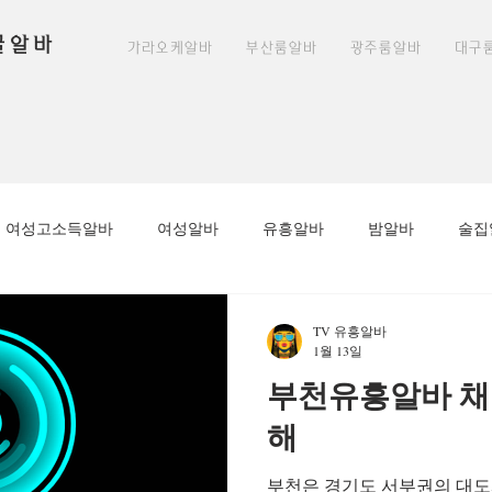
꿀알바
가라오케알바
부산룸알바
광주룸알바
대구
여성고소득알바
여성알바
유흥알바
밤알바
술집
노래주점알바
평촌유흥알바
안양유흥알바
안양역유흥
TV 유흥알바
1월 13일
부천유흥알바 채용
알바
수원유흥알바가이드
룸알바
부천유흥알바
해
부천은 경기도 서부권의 대도
마사지구인
태국마사지
태국마사지알바
태국마사