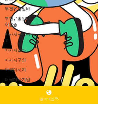
부천유흥알바
부천유흥알바
채용중
마사지구인공
고
마사지알바
마사지구인
태국마사지
태국마사지알
바
태국마사지구
알바의민족
인
스웨디시알바
광주꿀알바
광주노래방알
바