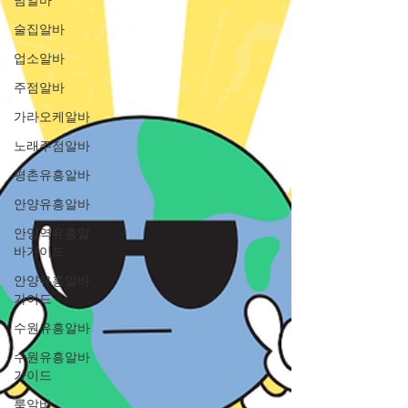
술집알바
업소알바
주점알바
가라오케알바
노래주점알바
평촌유흥알바
안양유흥알바
안양역유흥알
바가이드
안양유흥알바
가이드
수원유흥알바
수원유흥알바
가이드
룸알바