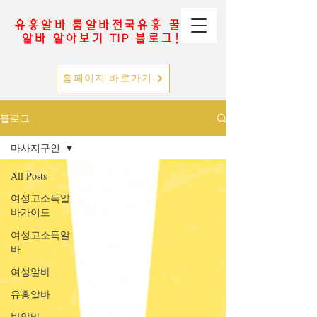
유흥알바 룸알바전국유흥 꿀
알바 알아보기 TIP 블로그!
홈페이지 바로가기
블로그
마사지구인
All Posts
여성고소득알
바가이드
여성고소득알
바
여성알바
유흥알바
밤알바