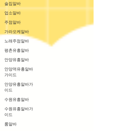
술집알바
업소알바
주점알바
가라오케알바
노래주점알바
평촌유흥알바
안양유흥알바
안양역유흥알바
가이드
안양유흥알바가
이드
수원유흥알바
수원유흥알바가
이드
룸알바