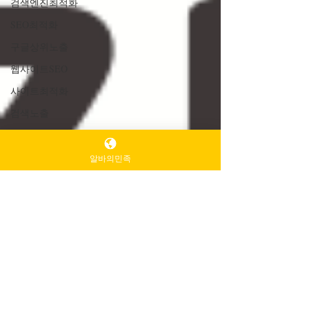
검색엔진최적화
SEO최적화
구글상위노출
웹사이트SEO
사이트최적화
검색노출
SEO전략
키워드분석
알바의민족
롱테일키워드