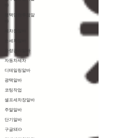
바
평택단란주점알
바
세차장알바
손세차알바
차량관리알바
자동차세차
디테일링알바
광택알바
코팅작업
셀프세차장알바
주말알바
단기알바
구글SEO