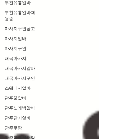
부천유흥알바
부천유흥알바채
용중
마사지구인공고
마사지알바
마사지구인
태국마사지
태국마사지알바
태국마사지구인
스웨디시알바
광주꿀알바
광주노래방알바
광주단기알바
광주쿠팡
광주물류센터알