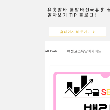
유흥알바 룸알바전국유흥 
알아보기 TIP 블로그!
홈페이지 바로가기
All Posts
여성고소득알바가이드
주점알바
가라오케알바
안양유흥알바가이드
수원유흥
마사지구인공고
마사지알바