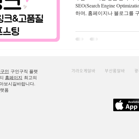
SEO(Search Engine Opti
하며, 홈페이지나 블로그를 
키기 위한 작업입니다. 광고
광주단기알바
광주쿠팡
방문자를 확보할 수 있기 때문
홈페이지, 구인구직 사이트 
다. 최근 구글은 단순히 키워
자에게 도움이 되는 콘텐츠와
평가하고 있습니다. 구글SEO
하고 적용해야 안정적인 상위
방구인
구인구직 플랫
가라오케알바
부산룸알바
광
이해하기 SEO의 기본 원리
티
홈페이지
최고의
롤링(Crawling)하고 색인(In
아보시길바랍니다.
니다. SEO는 크게 3단계로 나
플랫폼
글봇이 사이트를 방문하여 페이
집된