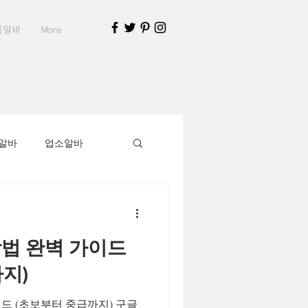
룸알바
More
알바
업소알바
알바가이드
방법 완벽 가이드
부천유흥알바채용중
지)
이드 (초보부터 중급까지) 구글
지구인
스웨디시알바