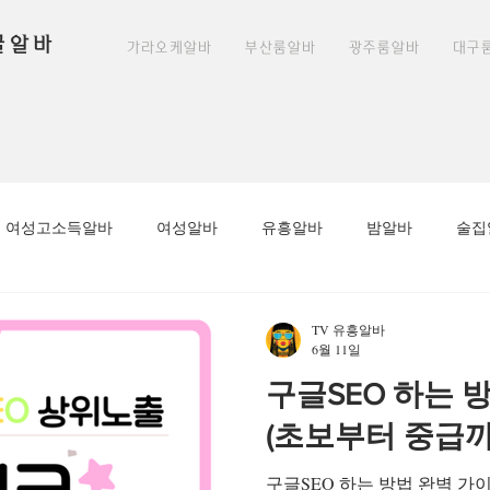
꿀알바
가라오케알바
부산룸알바
광주룸알바
대구
여성고소득알바
여성알바
유흥알바
밤알바
술집
노래주점알바
평촌유흥알바
안양유흥알바
안양역유흥
TV 유흥알바
6월 11일
구글SEO 하는 
알바
수원유흥알바가이드
룸알바
부천유흥알바
(초보부터 중급까
구글SEO 하는 방법 완벽 가
마사지구인
태국마사지
태국마사지알바
태국마사