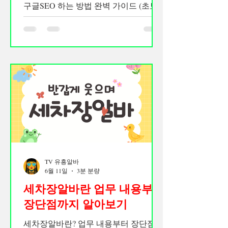
구글SEO 하는 방법 완벽 가이드 (초보
부터 중급까지) 구글 SEO(Search Engine
Optimization)는 검색엔진 최적화를 의미
하며, 홈페이지나 블로그를 구글 검색
결과 상위에 노출시키기 위한 작업입니
다. 광고비를 사용하지 않고도 꾸준한
방문자를 확보할 수 있기 때문에 개인
블로그, 쇼핑몰, 기업 홈페이지, 구인구
직 사이트 운영자 모두에게 매우 중요합
니다. 최근 구글은 단순히 키워드를 많
이 넣는 방식보다 사용자에게 도움이 되
는 콘텐츠와 사이트 품질을 더욱 중요하
게 평가하고 있습니다. 구글SEO 는 따
TV 유흥알바
라서 SEO를 제대로 이해하고 적용해야
6월 11일
3분 분량
안정적인 상위노출이 가능합니다. 구글
SEO 이해하기 SEO의 기본 원리 이해하
세차장알바란 업무 내용부터
기 구글은 웹사이트를 크롤링(Crawling)
장단점까지 알아보기
하고 색인(Indexing)한 뒤 검색 결과에
세차장알바란? 업무 내용부터 장단점까
노출합니다. SEO는 크게 3단계로 나눌