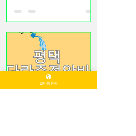
지 알아보기 세차장알바는 자동차를 깨
수 있습니다. 1. 크롤링 구글봇이 사이트
끗하게 세척하고 관리하는 업무를 담당
를 방문하여 페이지를 수집합니다. 2. 색
하는 아르바이트입니다. 세차장알바 차
인 수집된
​태그
량 이용자가 꾸준히 증가하면서 손세차
장, 셀프세차장, 디테일링샵, 출장세차
업체 등 다양한 곳에서 세차 관련 인력
을 모집하고 있습니다. 특별한 자격증
없이도 시작할 수 있으며 초보자도 비교
적 쉽게 도전할 수 있는 아르바이트 중
하나입니다. 세차장알바 세차장알바의
주요 업무 세차장알바는 단순히 차량에
알바의민족
물을 뿌리는 일만 하는 것이 아닙니다.
TV 유흥알바
세차장알바는 차량의 외부와 내부를 모
4월 4일
2분 분량
두 관리하는 다양한 업무를 수행하게 됩
니다. 1.세차장알바 차량 외부 세척 고압
평택단란주점알바 구인 특징
수를 이용하여 차량 표면의 먼지와 오염
알아보는시
물을 제거합니다. 세차장알바는 이후 거
평택 단란주점 알바 구인은 다른 지역과
품 세제를 사용하여 차량 전체를 세척하
비교했을 때 외국인 수요 + 지역 상권 +
고 깨끗하게 헹구는 작업을 진행합니다.